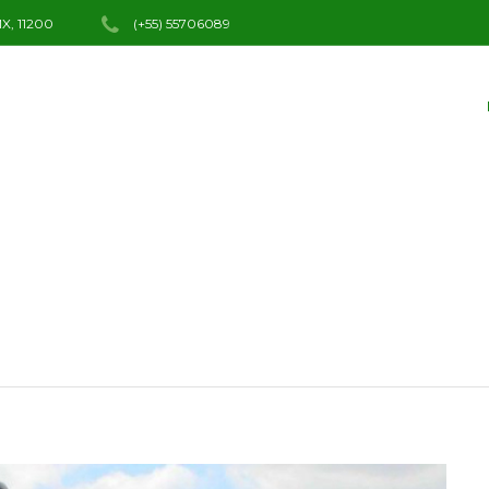
, 11200
(+55) 55706089
ized