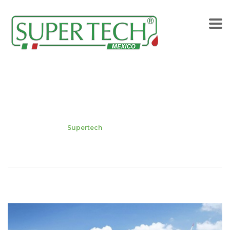
Etiqueta:
Supertech
Home
BLOG
Supertech